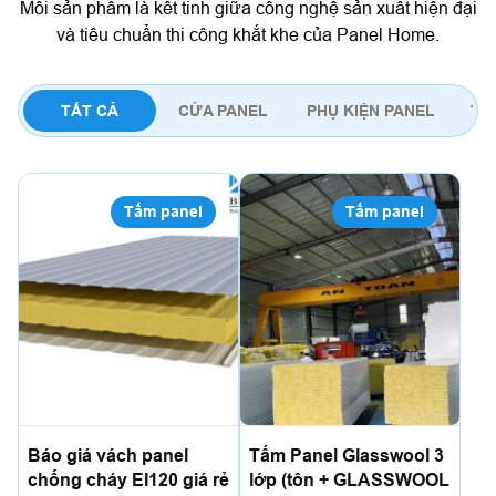
Mỗi sản phẩm là kết tinh giữa công nghệ sản xuất hiện đại
và tiêu chuẩn thi công khắt khe của Panel Home.
TẤT CẢ
CỬA PANEL
PHỤ KIỆN PANEL
TẤ
Tấm panel
Tấm panel
Báo giá vách panel
Tấm Panel Glasswool 3
chống cháy EI120 giá rẻ
lớp (tôn + GLASSWOOL