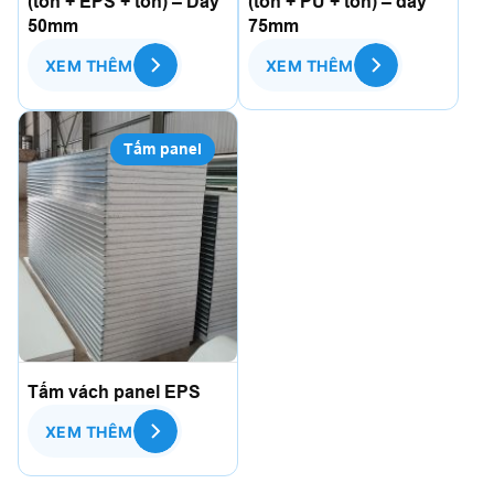
(tôn + EPS + tôn) – Dày
(tôn + PU + tôn) – dày
50mm
75mm
XEM THÊM
XEM THÊM
Tấm panel
Tấm vách panel EPS
XEM THÊM