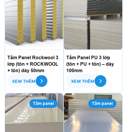
Tấm Panel Rockwool 3
Tấm Panel PU 3 lớp
lớp (tôn + ROCKWOOL
(tôn + PU + tôn) – dày
+ tôn) dày 50mm
100mm
XEM THÊM
XEM THÊM
Tấm panel
Tấm panel