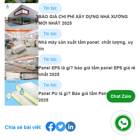
doanh nghiệp chọn tấm panel?
Tin tức
BÁO GIÁ CHI PHÍ XÂY DỰNG NHÀ XƯỞNG
MỚI NHẤT 2025
Tin tức
Nhà máy sản xuất tấm panel: chất lượng, uy
tín
Tin tức
Panel EPS là gì? báo giá tấm panel EPS giá rẻ
nhất 2025
Tin tức
Panel PU là gì? Báo giá tấm Panel PU chi tiết
Chat Zalo
2025
Chia sẻ bải viết