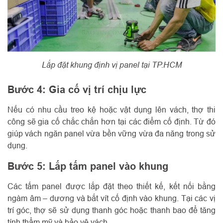
Lắp đặt khung định vị panel tại TP.HCM
Bước 4: Gia cố vị trí chịu lực
Nếu có nhu cầu treo kệ hoặc vật dụng lên vách, thợ thi
công sẽ gia cố chắc chắn hơn tại các điểm cố định. Từ đó
giúp vách ngăn panel vừa bền vững vừa đa năng trong sử
dụng.
Bước 5: Lắp tấm panel vào khung
Các tấm panel được lắp đặt theo thiết kế, kết nối bằng
ngàm âm – dương và bắt vít cố định vào khung. Tại các vị
trí góc, thợ sẽ sử dụng thanh góc hoặc thanh bao để tăng
tính thẩm mỹ và bảo vệ vách.