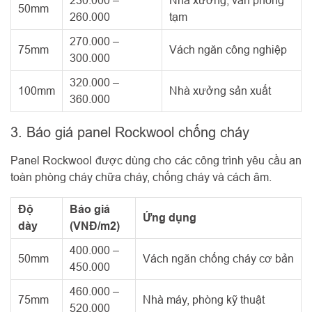
230.000 –
Nhà xưởng, văn phòng
50mm
260.000
tạm
270.000 –
75mm
Vách ngăn công nghiệp
300.000
320.000 –
100mm
Nhà xưởng sản xuất
360.000
3. Báo giá panel Rockwool chống cháy
Panel Rockwool được dùng cho các công trình yêu cầu an
toàn phòng cháy chữa cháy, chống cháy và cách âm.
Độ
Báo giá
Ứng dụng
dày
(VNĐ/m2)
400.000 –
50mm
Vách ngăn chống cháy cơ bản
450.000
460.000 –
75mm
Nhà máy, phòng kỹ thuật
520.000