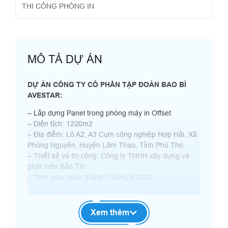
THI CÔNG PHÒNG IN
MÔ TẢ DỰ ÁN
DỰ ÁN CÔNG TY CỔ PHẦN TẬP ĐOÀN BAO BÌ
AVESTAR:
– Lắp dựng Panel trong phòng máy in Offset
– Diện tích: 1220m2
– Địa điểm: Lô A2, A3 Cụm công nghiệp Hợp Hải, Xã
Phùng Nguyên, Huyện Lâm Thao, Tỉnh Phú Thọ
– Thiết kế và thi công: Công ty TNHH xậy dựng và
phát triển Bảo Tín
– Thời gian hoàn thành: Tháng 6/2023
Mời quý khách xem một số hình ảnh tại dự án:
Xem thêm