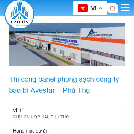
VI
Thi công panel phòng sạch công ty
bao bì Avestar – Phú Thọ
Vị trí
CỤM CN HỢP HẢI, PHÚ THỌ
Hạng mục dự án