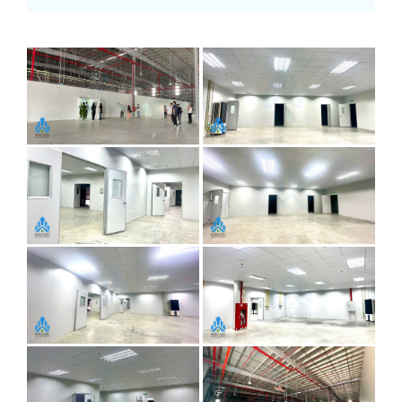
1. Thông Số Kỹ Thuật Vật Tư Panel Chống Cháy Sử
Dụng Tại Dự Án
Đối với khu vực phòng sạch kho và đặc biệt là phân
khu phòng sấy,
Bảo Tín
đã lựa chọn và đưa vào ứng
dụng dòng vật liệu
Panel Rockwool (bông khoáng)
cao cấp với khả năng chống cháy vượt trội:
1.1. Hệ vách và trần Panel Rockwool EI15
(Khu vực kho sạch)
Loại vật liệu:
Panel Rockwool dày
50±2mm
.
Thông số kỹ thuật lớp tôn:
Hai mặt tôn mạ màu
trắng phẳng, độ dày tôn
0.4/0.4±0.04mm
, có ngàm U
tăng cứng để bảo đảm kết cấu chịu lực khi lắp trần và
vách cao. Bề mặt bọc nilon chống trầy xước bám bẩn
trong suốt quá trình lắp đặt.
Lõi chống cháy:
Bông khoáng lõi đặc, tỷ trọng
cao
80kg/m³±5%
, đạt tiêu chuẩn chống cháy
EI15
.
Khổ hiệu dụng/Khổ sản phẩm:
1150/1170mm.
1.2. Hệ vách và trần Panel Rockwool Khu
Phòng Sấy