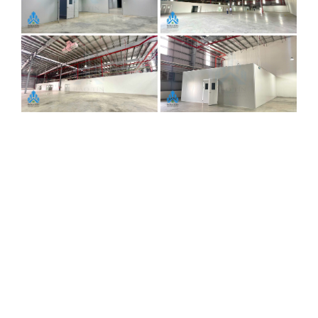
Do đặc thù phòng sấy có nhiệt độ cao và nguy cơ
hỏa hoạn lớn hơn, độ dày tấm được
Bảo Tín
nâng
cấp rõ rệt để đảm bảo an toàn:
Loại vật liệu:
Panel Rockwool dày
75±2mm
.
Cấu tạo:
Hai mặt tôn trắng phẳng 0.4mm, lõi
bông khoáng tỷ trọng
80kg/m³
, chống cháy lan và
cách nhiệt tuyệt đối, ngăn chặn nhiệt lượng phòng
sấy ảnh hưởng ra khu vực xung quanh.
2. Chi Tiết Khối Lượng Và Các Hạng Mục
Thi Công Thực Tế
Bảng tổng hợp khối lượng thi công phòng
sạch Nhà kho Deep C
Hạng mục
công việc /
Đơn
Số
STT
Ghi chú
Quy cách
vị
lượng
vật tư
Phần