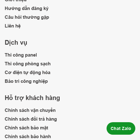
dụng
Hướng dẫn đăng ký
Cửa panel
Câu hỏi thường gặp
đơn (Kích
Mã hiệu
1
thước
Bộ
9
Liên hệ
D4
W1000 x
H2200mm)
Dịch vụ
Cửa panel
đôi (Kích
Thi công panel
Mã hiệu
2
thước
Bộ
16
Thi công phòng sạch
D1
W1800 x
Cơ điện tự động hóa
H2200mm)
Bảo trì công nghiệp
Hạng mục
cải tạo kết
IV
Hỗ trợ khách hàng
cấu phụ
trợ
Chính sách vận chuyển
Cắt, đục mở
Chính sách đổi trả hàng
lối cửa thoát
1
hiểm
Bộ
1
Chính sách bảo mật
Chat Zalo
W1300 x
Chính sách bảo hành