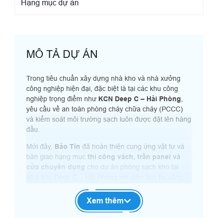
Hạng mục dự án
MÔ TẢ DỰ ÁN
Trong tiêu chuẩn xây dựng nhà kho và nhà xưởng
công nghiệp hiện đại, đặc biệt là tại các khu công
nghiệp trọng điểm như
KCN Deep C – Hải Phòng
,
yêu cầu về an toàn phòng cháy chữa cháy (PCCC)
và kiểm soát môi trường sạch luôn được đặt lên hàng
đầu.
Mới đây,
Bảo Tín
đã hoàn thiện cung ứng vật tư và
bàn giao hạng mục
thi công vách, trần panel và
cửa chuyên dụng
cho dự án phòng sạch kho tại
Nhà kho Deep C – Hải Phòng với diện tích thi công
2782m2
. Dự án đáp ứng nghiêm ngặt các tiêu chuẩn
kỹ thuật cao về khả năng chống cháy lan, cách nhiệt
Xem thêm
và độ kín khít công nghiệp.