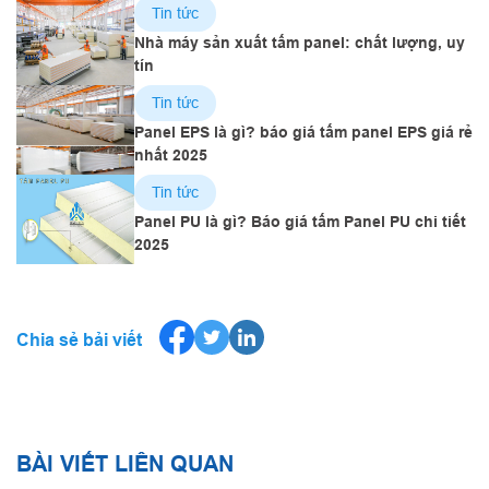
Tin tức
Nhà máy sản xuất tấm panel: chất lượng, uy
tín
Tin tức
Panel EPS là gì? báo giá tấm panel EPS giá rẻ
nhất 2025
Tin tức
Panel PU là gì? Báo giá tấm Panel PU chi tiết
2025
Chia sẻ bải viết
BÀI VIẾT LIÊN QUAN