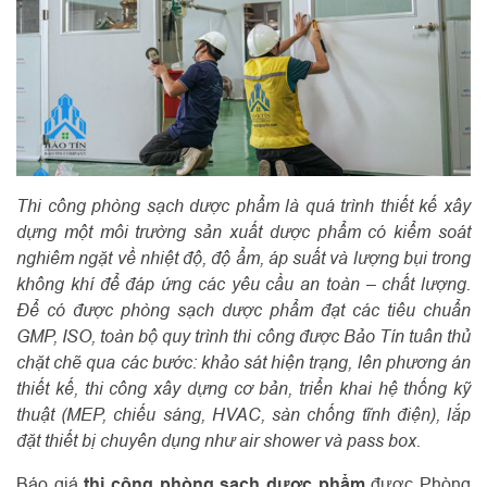
Thi công phòng sạch dược phẩm là quá trình thiết kế xây
dựng một môi trường sản xuất dược phẩm có kiểm soát
nghiêm ngặt về nhiệt độ, độ ẩm, áp suất và lượng bụi trong
không khí để đáp ứng các yêu cầu an toàn – chất lượng.
Để có được phòng sạch dược phẩm đạt các tiêu chuẩn
GMP, ISO, toàn bộ quy trình thi công được Bảo Tín tuân thủ
chặt chẽ qua các bước: khảo sát hiện trạng, lên phương án
thiết kế, thi công xây dựng cơ bản, triển khai hệ thống kỹ
thuật (MEP, chiếu sáng, HVAC, sàn chống tĩnh điện), lắp
đặt thiết bị chuyên dụng như air shower và pass box.
Báo giá
thi công phòng sạch dược phẩm
được Phòng