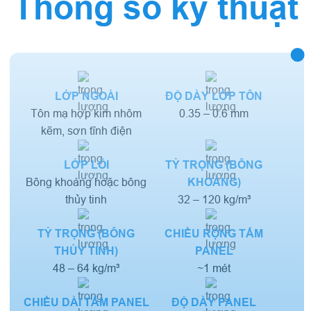
Thông số kỹ thuật
LỚP NGOÀI
ĐỘ DÀY LỚP TÔN
Tôn mạ hợp kim nhôm
0.35 – 0.6 mm
kẽm, sơn tĩnh điện
LỚP LÕI
TỶ TRỌNG (BÔNG
Bông khoáng hoặc bông
KHOÁNG)
thủy tinh
32 – 120 kg/m³
TỶ TRỌNG (BÔNG
CHIỀU RỘNG TẤM
THỦY TINH)
PANEL
48 – 64 kg/m³
~1 mét
CHIỀU DÀI TẤM PANEL
ĐỘ DÀY PANEL