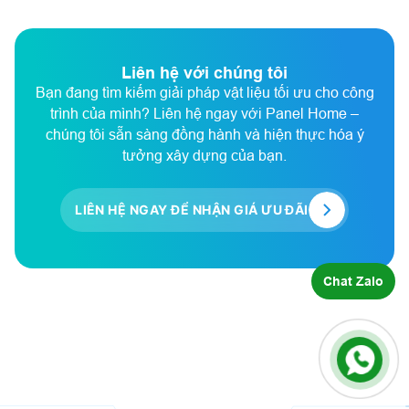
Liên hệ với chúng tôi
Bạn đang tìm kiếm giải pháp vật liệu tối ưu cho công
trình của mình? Liên hệ ngay với Panel Home –
chúng tôi sẵn sàng đồng hành và hiện thực hóa ý
tưởng xây dựng của bạn.
LIÊN HỆ NGAY ĐỂ NHẬN GIÁ ƯU ĐÃI
Chat Zalo