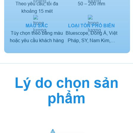
Theo yêu cầu, tối đa
50 – 200 mm
khoảng 15 mét
MÀU SẮC
LOẠI TÔN PHỔ BIẾN
Tùy chọn theo bảng màu
Bluescope, Đông Á, Việt
hoặc yêu cầu khách hàng
Pháp, SY, Nam Kim,…
Lý do chọn sản
phẩm