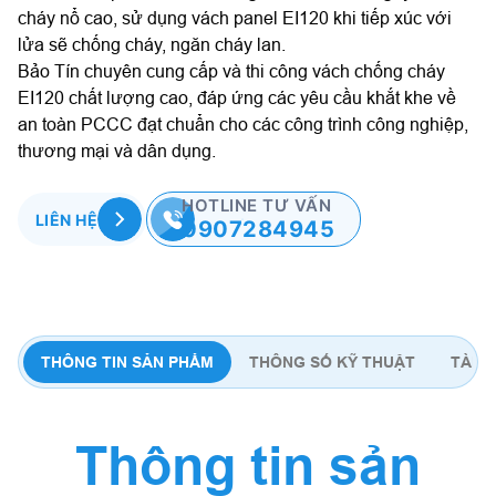
cháy nổ cao, sử dụng vách panel EI120 khi tiếp xúc với
lửa sẽ chống cháy, ngăn cháy lan.
Bảo Tín chuyên cung cấp và thi công vách chống cháy
EI120 chất lượng cao, đáp ứng các yêu cầu khắt khe về
an toàn PCCC đạt chuẩn cho các công trình công nghiệp,
thương mại và dân dụng.
HOTLINE TƯ VẤN
LIÊN HỆ
0907284945
THÔNG TIN SẢN PHẨM
THÔNG SỐ KỸ THUẬT
TÀI L
Thông tin sản