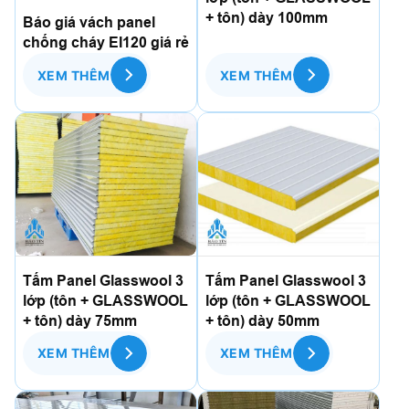
+ tôn) dày 100mm
Báo giá vách panel
chống cháy EI120 giá rẻ
XEM THÊM
XEM THÊM
Tấm Panel Glasswool 3
Tấm Panel Glasswool 3
lớp (tôn + GLASSWOOL
lớp (tôn + GLASSWOOL
+ tôn) dày 75mm
+ tôn) dày 50mm
XEM THÊM
XEM THÊM