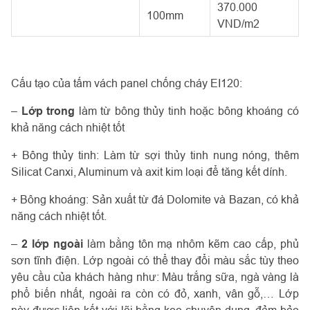
370.000
100mm
VND/m2
Cấu tạo của tấm vách panel chống cháy EI120:
–
Lớp trong
làm từ bông thủy tinh hoặc bông khoáng có
khả năng cách nhiệt tốt
+ Bông thủy tinh: Làm từ sợi thủy tinh nung nóng, thêm
Silicat Canxi, Aluminum và axit kim loại để tăng kết dính.
+ Bông khoáng: Sản xuất từ đá Dolomite và Bazan, có khả
năng cách nhiệt tốt.
–
2 lớp ngoài
làm bằng tôn mạ nhôm kẽm cao cấp, phủ
sơn tĩnh điện. Lớp ngoài có thể thay đổi màu sắc tùy theo
yêu cầu của khách hàng như: Màu trắng sữa, ngà vàng là
phổ biến nhất, ngoài ra còn có đỏ, xanh, vân gỗ,… Lớp