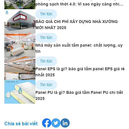
phòng sạch thời 4.0: Vì sao ngày càng nhiều
doanh nghiệp chọn tấm panel?
Tin tức
BÁO GIÁ CHI PHÍ XÂY DỰNG NHÀ XƯỞNG
MỚI NHẤT 2025
Tin tức
Nhà máy sản xuất tấm panel: chất lượng, uy
tín
Tin tức
Panel EPS là gì? báo giá tấm panel EPS giá rẻ
nhất 2025
Tin tức
Panel PU là gì? Báo giá tấm Panel PU chi tiết
2025
Chia sẻ bải viết