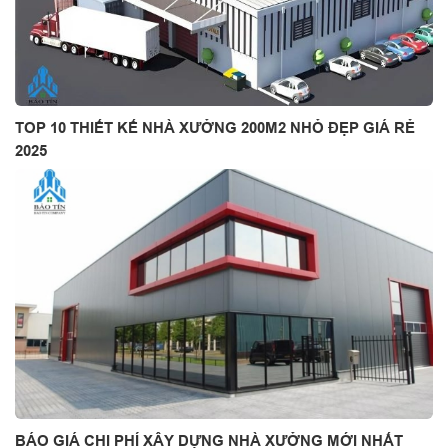
TOP 10 THIẾT KẾ NHÀ XƯỞNG 200M2 NHỎ ĐẸP GIÁ RẺ
2025
BÁO GIÁ CHI PHÍ XÂY DỰNG NHÀ XƯỞNG MỚI NHẤT