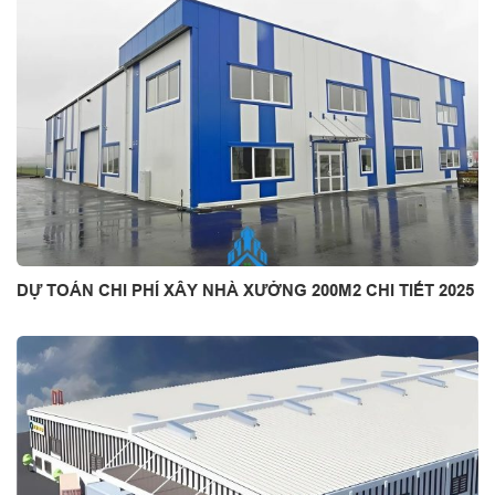
DỰ TOÁN CHI PHÍ XÂY NHÀ XƯỞNG 200M2 CHI TIẾT 2025