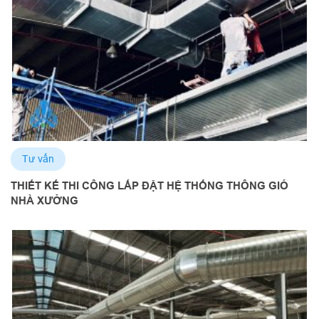
Tư vấn
THIẾT KẾ THI CÔNG LẮP ĐẶT HỆ THỐNG THÔNG GIÓ
NHÀ XƯỞNG