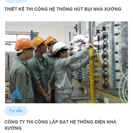
THIẾT KẾ THI CÔNG HỆ THỐNG HÚT BỤI NHÀ XƯỞNG
Tư vấn
CÔNG TY THI CÔNG LẮP ĐẶT HỆ THỐNG ĐIỆN NHÀ
XƯỞNG