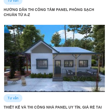
Tư vấn
HƯỚNG DẪN THI CÔNG TẤM PANEL PHÒNG SẠCH
CHUẨN TỪ A-Z
Tư vấn
THIẾT KẾ VÀ THI CÔNG NHÀ PANEL UY TÍN, GIÁ RẺ TẠI